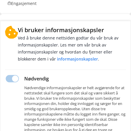
Engasjement
Vi bruker informasjonskapsler
Ved å bruke denne nettsiden godtar du vår bruk av
informasjonskapsler. Les mer om vår bruk av
Vi søker dyktige økonomer
informasjonskapsler og hvordan du fjerner eller
til interimoppdrag
blokkerer dem i vår
informasjonskapsler
.
For klienter
Interimkonsulenter til CFO-området
Engasjement
Nødvendig
Nødvendige informasjonskapsler er helt avgjørende for at
nettstedet skal fungere som det skal og være sikkert å
bruke. Vi bruker tre informasjonskapsler som beskytter
informasjonen din, holder deg innlogget og sørger for en
smidig og god brukeropplevelse. Uten disse tre
informasjonskapslene måtte du logget inn flere ganger, og
GreatPeople AS
mange funksjoner ville ikke fungert som de skal. Disse
GreatPeople er eksperter på rekruttering av de fremste spesialistene og
kapslene samler ikke inn personlig identifiserbar
mellomlederne. Vi kombinerer fag-ekspertise med innovative løsninger og
informasjon, og brukes kun for å gi deg en trygg og